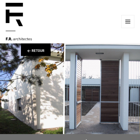
MENU
ET
WIDGETS
← RETOUR