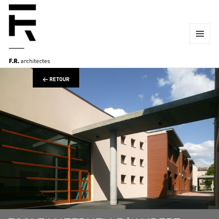
MENU
ET
WIDGETS
← RETOUR