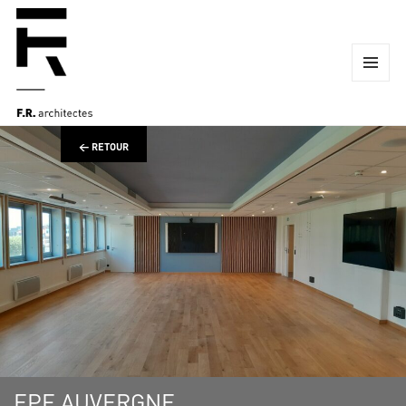
MENU
ET
WIDGETS
← RETOUR
EPF AUVERGNE